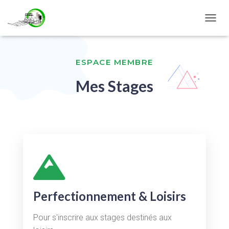
D
É
P
L
ESPACE MEMBRE
I
E
Mes Stages
R
L
A
N
A
V
I
G
A
T
I
O
Perfectionnement & Loisirs
N
Pour s'inscrire aux stages destinés aux