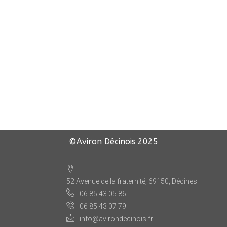
©Aviron Décinois
2025
52 Avenue de la fraternité, 69150, Décines
06 85 43 05 86
06 85 43 07 79
info@avirondecinois.fr