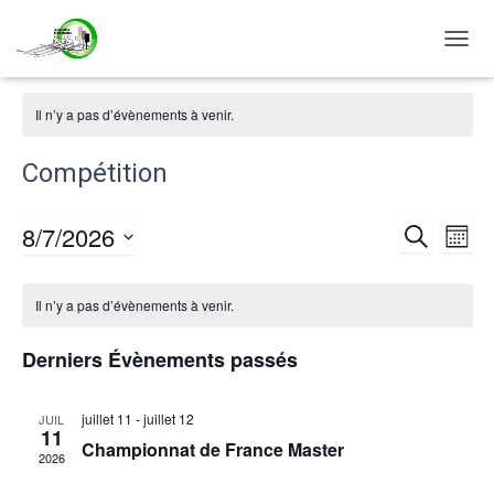
DÉPLI
LA
NAVIG
Il n’y a pas d’évènements à venir.
Compétition
8/7/2026
RECHERCH
Nav
Reche
MOIS
Sélectionnez
de
et
Calendrier
une
Il n’y a pas d’évènements à venir.
date.
vu
naviga
de
Derniers Évènements passés
Év
de
Évènements
juillet 11
-
juillet 12
JUIL
11
vues
Championnat de France Master
2026
Évène