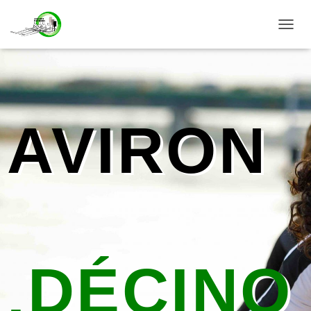
D
É
P
L
I
E
R
AVIRON
L
A
N
A
V
I
G
A
T
I
O
DÉCINO
N