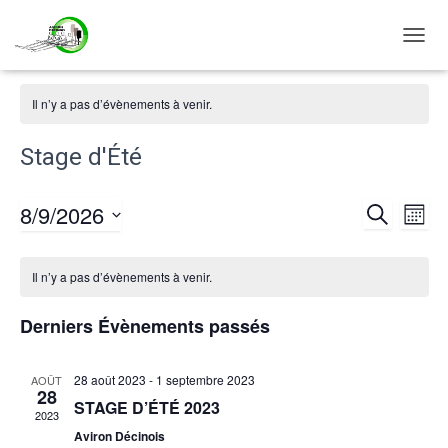
DÉPLI
LA
NAVIG
Il n’y a pas d’évènements à venir.
Stage d'Été
8/9/2026
RECHERCH
Nav
Reche
MOIS
Sélectionnez
de
et
Calendrier
une
Il n’y a pas d’évènements à venir.
date.
vu
naviga
de
Derniers Évènements passés
Év
de
Évènements
28 août 2023
-
1 septembre 2023
AOÛT
28
vues
STAGE D’ÉTÉ 2023
2023
Aviron Décinois
Évène