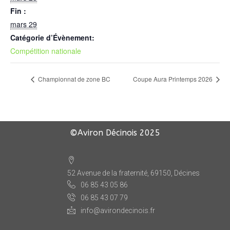
Fin :
mars 29
Catégorie d’Évènement:
Compétition nationale
Championnat de zone BC
Coupe Aura Printemps 2026
©Aviron Décinois
2025
52 Avenue de la fraternité, 69150, Décines
06 85 43 05 86
06 85 43 07 79
info@avirondecinois.fr