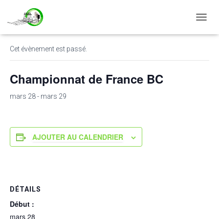
« Tous les Évènements
D
É
P
Cet évènement est passé.
L
I
E
Championnat de France BC
R
L
mars 28
-
mars 29
A
N
A
V
AJOUTER AU CALENDRIER
I
G
A
T
I
O
DÉTAILS
N
Début :
mars 28