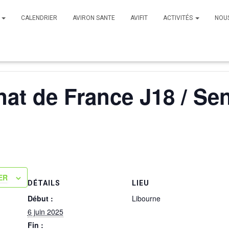
B
CALENDRIER
AVIRON SANTE
AVIFIT
ACTIVITÉS
NOU
t de France J18 / Sen
ER
DÉTAILS
LIEU
Début :
Libourne
6 juin 2025
Fin :