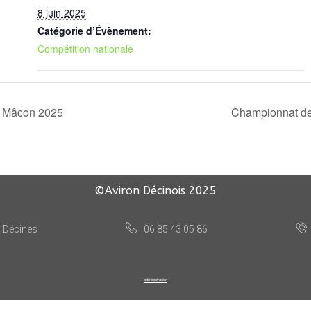
8 juin 2025
Catégorie d’Évènement:
Compétition nationale
e Mâcon 2025
Championnat de
©Aviron Décinois
2025
, Décines
06 85 43 05 86
administration