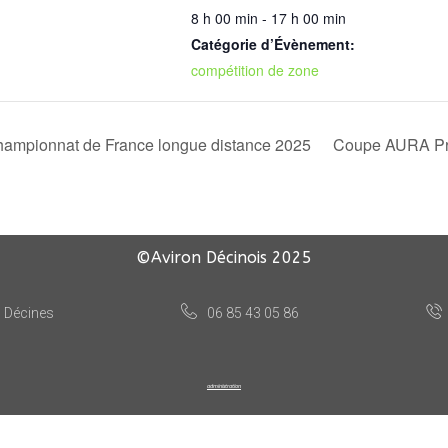
8 h 00 min - 17 h 00 min
Catégorie d’Évènement:
compétition de zone
ampionnat de France longue distance 2025
Coupe AURA Pr
©Aviron Décinois
2025
, Décines
06 85 43 05 86
administration