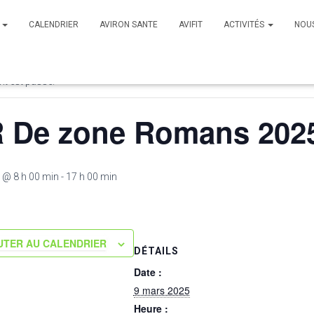
B
CALENDRIER
AVIRON SANTE
AVIFIT
ACTIVITÉS
NOU
s Évènements
t est passé.
 De zone Romans 202
 @ 8 h 00 min
-
17 h 00 min
UTER AU CALENDRIER
DÉTAILS
Date :
9 mars 2025
Heure :