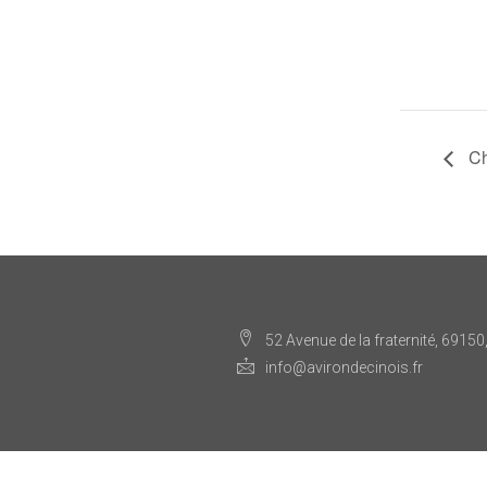
Ch
52 Avenue de la fraternité, 69150
info@avirondecinois.fr