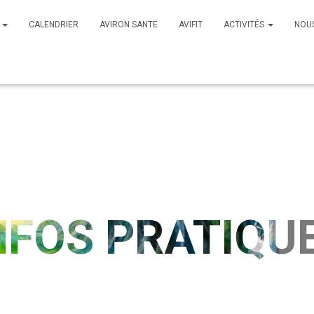
B
CALENDRIER
AVIRON SANTE
AVIFIT
ACTIVITÉS
NOU
Journey Towards Success
NFOS PRATIQU
WORK