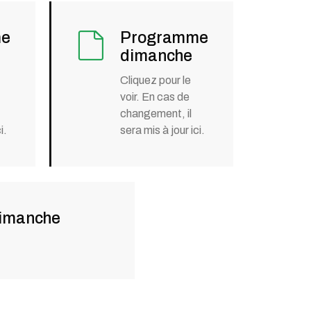
me
Programme
dimanche
Cliquez pour le
voir. En cas de
changement, il
i.
sera mis à jour ici.
dimanche