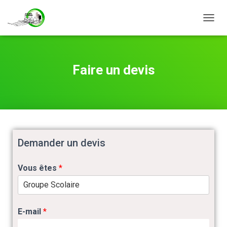
D
É
P
L
I
Faire un devis
E
R
L
A
N
A
V
Demander un devis
I
G
A
Vous êtes
*
T
I
O
N
E-mail
*