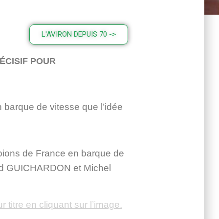
L'AVIRON DEPUIS 70 ->
ÉCISIF POUR
 barque de vitesse que l’idée
pions de France en barque de
nard GUICHARDON et Michel
r titre en cliquant sur l’image.