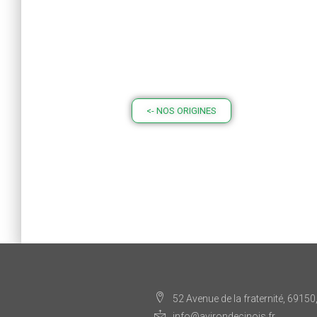
<- NOS ORIGINES
52 Avenue de la fraternité, 69150
info@avirondecinois.fr