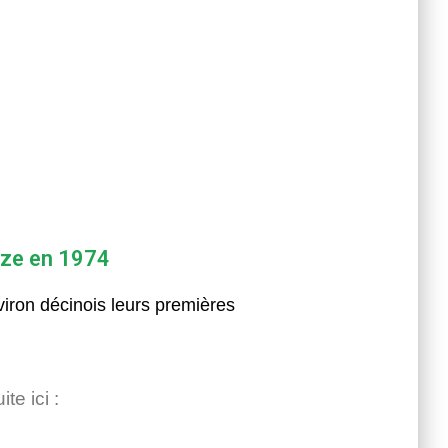
nze en 1974
iron décinois leurs premières
te ici :