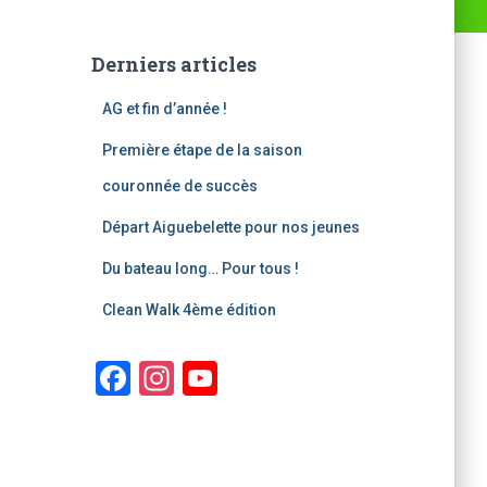
Derniers articles
AG et fin d’année !
Première étape de la saison
couronnée de succès
Départ Aiguebelette pour nos jeunes
Du bateau long… Pour tous !
Clean Walk 4ème édition
F
In
Y
a
st
o
c
a
u
e
gr
T