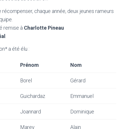
de récompenser, chaque année, deux jeunes rameurs
équipe.
été remise à
Charlotte Pineau
ial
.
on* a été élu :
Prénom
Nom
Borel
Gérard
Guichardaz
Emmanuel
Joannard
Dominique
Marey
Alain