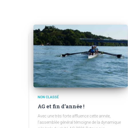
NON CLASSÉ
AG et fin d’année !
Avec une très forte affluence cette année,
l’assemblée général témoigne de la dynamique