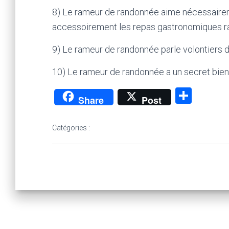
8) Le rameur de randonnée aime nécessairemen
accessoirement les repas gastronomiques r
9) Le rameur de randonnée parle volontiers de
10) Le rameur de randonnée a un secret bien 
P
Share
Post
ar
ta
Catégories :
g
er