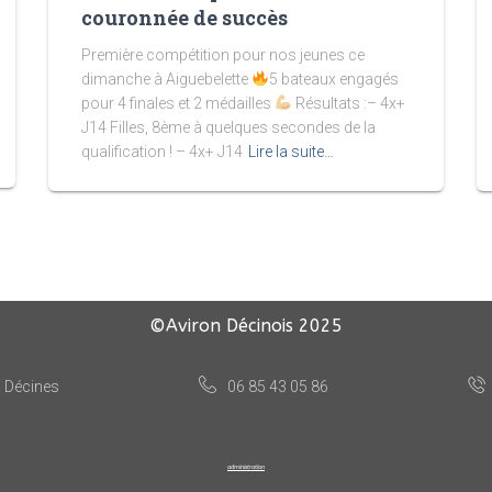
couronnée de succès
Première compétition pour nos jeunes ce
dimanche à Aiguebelette
5 bateaux engagés
pour 4 finales et 2 médailles
Résultats :– 4x+
J14 Filles, 8ème à quelques secondes de la
qualification ! – 4x+ J14
Lire la suite…
©Aviron Décinois
2025
, Décines
06 85 43 05 86
administration