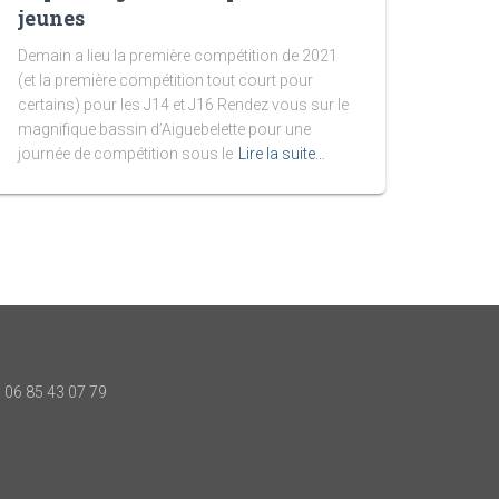
jeunes
Demain a lieu la première compétition de 2021
(et la première compétition tout court pour
certains) pour les J14 et J16 Rendez vous sur le
magnifique bassin d’Aiguebelette pour une
journée de compétition sous le
Lire la suite…
06 85 43 07 79