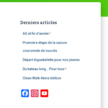
Derniers articles
AG et fin d’année !
Première étape de la saison
couronnée de succès
Départ Aiguebelette pour nos jeunes
Du bateau long… Pour tous !
Clean Walk 4ème édition
F
In
Y
a
st
o