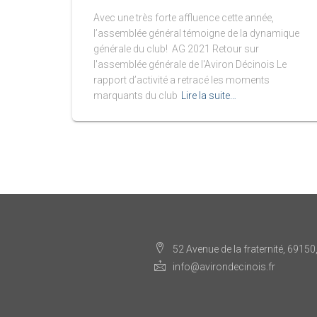
Avec une très forte affluence cette année,
l’assemblée général témoigne de la dynamique
générale du club! AG 2021 Retour sur
l'assemblée générale de l'Aviron Décinois Le
rapport d’activité a retracé les moments
marquants du club
Lire la suite…
52 Avenue de la fraternité, 69150
info@avirondecinois.fr