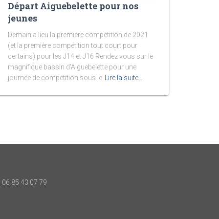
Départ Aiguebelette pour nos
jeunes
Demain a lieu la première compétition de 2021
(et la première compétition tout court pour
certains) pour les J14 et J16 Rendez vous sur le
magnifique bassin d’Aiguebelette pour une
journée de compétition sous le
Lire la suite…
06 85 43 07 79