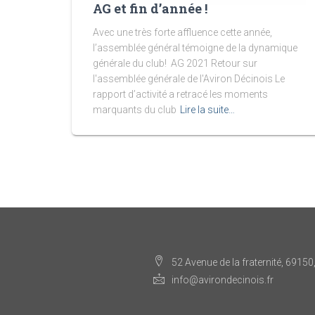
AG et fin d’année !
Avec une très forte affluence cette année,
l’assemblée général témoigne de la dynamique
générale du club! AG 2021 Retour sur
l'assemblée générale de l'Aviron Décinois Le
rapport d’activité a retracé les moments
marquants du club
Lire la suite…
52 Avenue de la fraternité, 69150
info@avirondecinois.fr