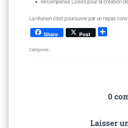
Récompense Loisirs pour la création d
La réunion s’est poursuivie par un repas convi
P
Share
Post
ar
ta
Catégories :
g
er
0 co
Laisser u