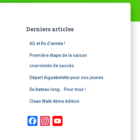
Derniers articles
AG et fin d’année !
Première étape de la saison
couronnée de succès
Départ Aiguebelette pour nos jeunes
Du bateau long… Pour tous !
Clean Walk 4ème édition
F
In
Y
a
st
o