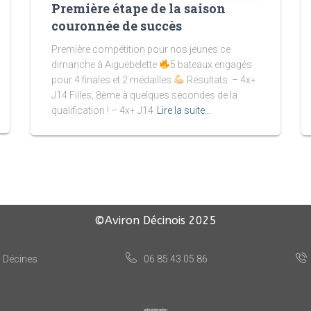
Première étape de la saison
couronnée de succès
Première compétition pour nos jeunes ce
dimanche à Aiguebelette
5 bateaux engagés
pour 4 finales et 2 médailles
Résultats :– 4x+
J14 Filles, 8ème à quelques secondes de la
qualification ! – 4x+ J14
Lire la suite…
©Aviron Décinois
2025
, Décines
06 85 43 05 86
administration