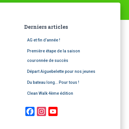
Derniers articles
AG et fin d’année !
Première étape de la saison
couronnée de succès
Départ Aiguebelette pour nos jeunes
Du bateau long… Pour tous !
Clean Walk 4ème édition
F
In
Y
a
st
o