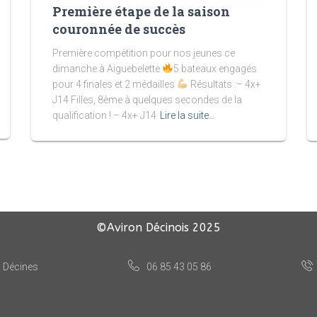
Première étape de la saison
couronnée de succès
Première compétition pour nos jeunes ce
dimanche à Aiguebelette
5 bateaux engagés
pour 4 finales et 2 médailles
Résultats :– 4x+
J14 Filles, 8ème à quelques secondes de la
qualification ! – 4x+ J14
Lire la suite…
©Aviron Décinois
2025
, Décines
06 85 43 05 86