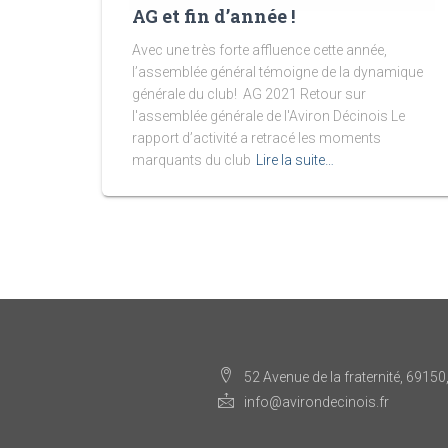
AG et fin d’année !
Avec une très forte affluence cette année,
l’assemblée général témoigne de la dynamique
générale du club! AG 2021 Retour sur
l'assemblée générale de l'Aviron Décinois Le
rapport d’activité a retracé les moments
marquants du club
Lire la suite…
52 Avenue de la fraternité, 69150
info@avirondecinois.fr