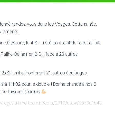
st donné rendez-vous dans les Vosges. Cette année,
s rameurs.
e blessure, le 4-SH a été contraint de faire forfait.
 Pailhe-Belhair en 2-SH face à 23 autres
 2xSH crit affronteront 21 autres équipages.
is à 11h32 pour le double ! Bonne chance à nos 2
 de l’aviron Décinois
://regatta.time-team.nl/cdfs/2019/draw/c070a1b43-