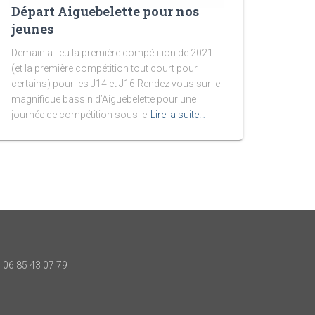
Départ Aiguebelette pour nos
jeunes
Demain a lieu la première compétition de 2021
(et la première compétition tout court pour
certains) pour les J14 et J16 Rendez vous sur le
magnifique bassin d’Aiguebelette pour une
journée de compétition sous le
Lire la suite…
06 85 43 07 79