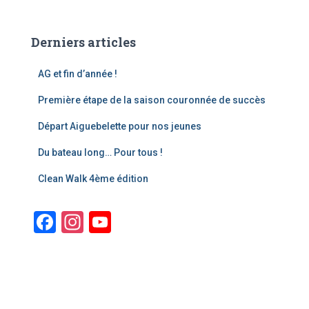
Derniers articles
AG et fin d’année !
Première étape de la saison couronnée de succès
Départ Aiguebelette pour nos jeunes
Du bateau long… Pour tous !
Clean Walk 4ème édition
F
In
Y
a
st
o
c
a
u
e
gr
T