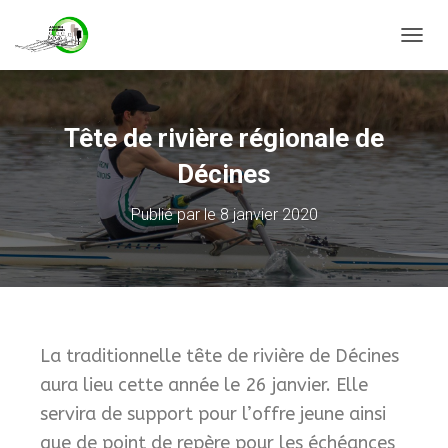
D
É
P
L
I
Tête de rivière régionale de
E
R
Décines
L
A
Publié par
le
8 janvier 2020
N
A
V
I
G
A
T
La traditionnelle tête de rivière de Décines
I
O
aura lieu cette année le 26 janvier. Elle
N
servira de support pour l’offre jeune ainsi
que de point de repère pour les échéances