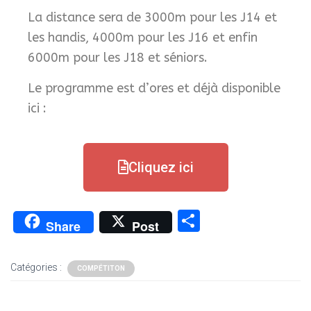
La distance sera de 3000m pour les J14 et
les handis, 4000m pour les J16 et enfin
6000m pour les J18 et séniors.
Le programme est d’ores et déjà disponible
ici :
Cliquez ici
P
Share
Post
ar
ta
Catégories :
COMPÉTITON
g
er