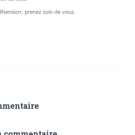
hension; prenez soin de vous.
mmentaire
n commentaire