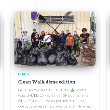
LE CLUB
Clean Walk 4ème édition
LA CLEAN WALK EST DE RETOUR
Rendez
vous SAMEDI 20 FEVRIER à 13H pour la 4ème
édition ! Que vous soyez parents de rameurs,
que vous soyez rameur avec de la famille, mari,