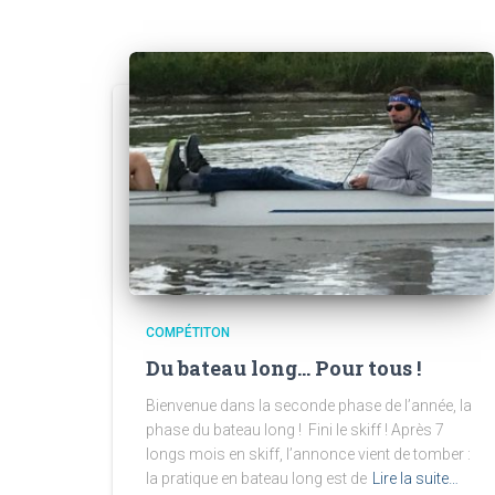
COMPÉTITON
Du bateau long… Pour tous !
Bienvenue dans la seconde phase de l’année, la
phase du bateau long ! Fini le skiff ! Après 7
longs mois en skiff, l’annonce vient de tomber :
la pratique en bateau long est de
Lire la suite…