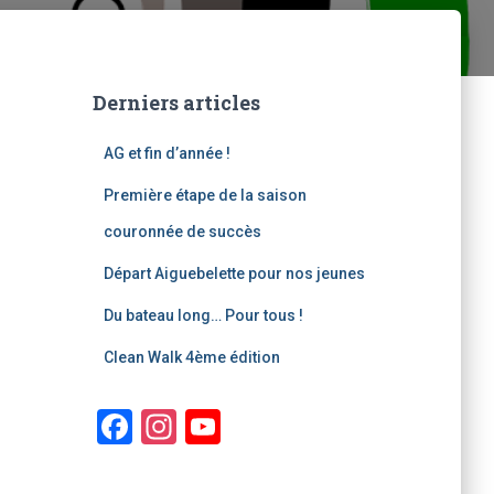
Derniers articles
AG et fin d’année !
Première étape de la saison
couronnée de succès
Départ Aiguebelette pour nos jeunes
Du bateau long… Pour tous !
Clean Walk 4ème édition
F
In
Y
a
st
o