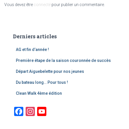
Vous devez être
connecté
pour publier un commentaire.
Derniers articles
AG et fin d’année !
Première étape de la saison couronnée de succès
Départ Aiguebelette pour nos jeunes
Du bateau long… Pour tous !
Clean Walk 4ème édition
F
In
Y
a
st
o