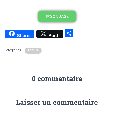
SONDAGE
P
Share
Post
ar
ta
Catégories :
LE CLUB
g
er
0 commentaire
Laisser un commentaire