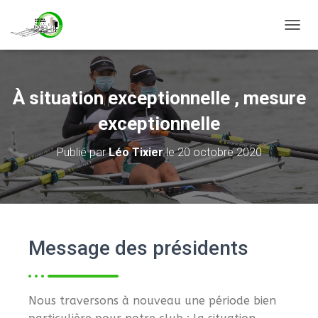
D
É
P
L
I
À situation exceptionnelle , mesure
E
R
exceptionnelle
L
A
Publié par
Léo Tixier
le
20 octobre 2020
N
A
V
I
G
A
T
Message des présidents​
I
O
N
Nous traversons à nouveau une période bien