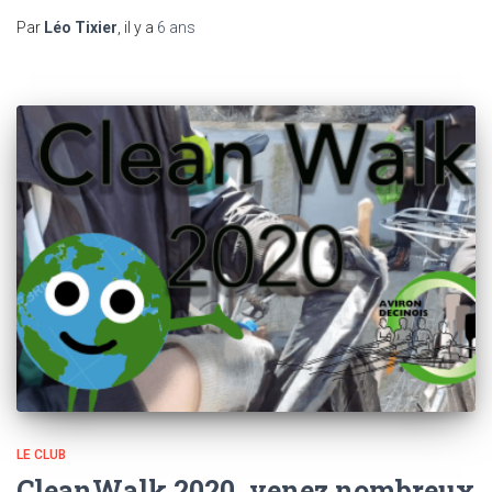
Par
Léo Tixier
, il y a
6 ans
LE CLUB
CleanWalk 2020, venez nombreux