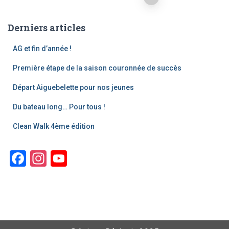
Derniers articles
AG et fin d’année !
Première étape de la saison couronnée de succès
Départ Aiguebelette pour nos jeunes
Du bateau long… Pour tous !
Clean Walk 4ème édition
F
In
Y
a
st
o
c
a
u
e
gr
T
b
a
u