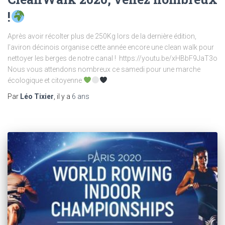
!
Après avoir récolter plus de 250Kg lors de la dernière édition,
l’aviron décinois organise cette année encore une clean walk pour
nettoyer les berges de notre canal ! https://youtu.be/xHBbF9JaT3o
Nous vous attendons nombreux ce samedi pour une marche
écologique et citoyenne
Par
Léo Tixier
, il y a
6 ans