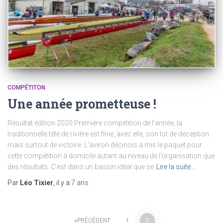
COMPÉTITON
Une année prometteuse !
Résultat édition 2020 Première compétition de l’année, la
traditionnelle tête de rivière est finie, avec elle, son lot de déception
mais surtout de victoire. L’aviron décinois a mis le paquet pour
cette compétition à domicile autant au niveau de l’organisation que
des résultats. C’est dans un bassin idéal que se
Lire la suite…
Par
Léo Tixier
, il y a
7 ans
PRÉCÉDENT
1
2