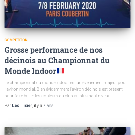
COMPÉTITON
Grosse performance de nos
décinois au Championnat du
Monde Indoor
Le championnat du monde indoor est un événement majeur pour
l’aviron mondial. Bien évidemment l’aviron décinois est présent
pour faire briller les couleurs du club au plus haut niveau.
Par
Léo Tixier
, il y a
7 ans