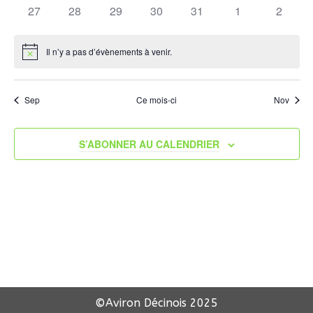
évènements
évènements
évènements
évènements
évènements
évènements
évènem
0
0
0
0
0
0
0
27
28
29
30
31
1
2
Évène
évènements
évènements
évènements
évènements
évènements
évènements
évènem
Il n’y a pas d’évènements à venir.
Notice
Sep
Ce mois-ci
Nov
S’ABONNER AU CALENDRIER
©Aviron Décinois
2025