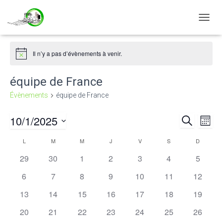
DÉPLI
LA
NAVIG
Il n’y a pas d’évènements à venir.
Notice
équipe de France
Évènements
équipe de France
10/1/2025
RECHERCH
Nav
Reche
MOIS
Sélectionnez
de
L
M
M
J
V
S
D
et
Calendrier
une
date.
0
0
0
0
0
0
0
29
30
1
2
3
4
5
vu
naviga
de
évènements
évènements
évènements
évènements
évènements
évènements
évènem
0
0
0
0
0
0
0
6
7
8
9
10
11
12
Év
évènements
évènements
évènements
évènements
évènements
évènements
évènem
de
Évènements
0
0
0
0
0
0
0
13
14
15
16
17
18
19
évènements
évènements
évènements
évènements
évènements
évènements
évènem
vues
0
0
0
0
0
0
0
20
21
22
23
24
25
26