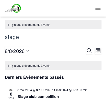
DÉPLI
LA
NAVIG
Il n’y a pas d’évènements à venir.
stage
8/8/2026
RECHERCH
Nav
Reche
MOIS
Sélectionnez
de
et
Calendrier
une
Il n’y a pas d’évènements à venir.
date.
vu
naviga
de
Derniers Évènements passés
Év
de
Évènements
8 mai 2024 @ 8 h 00 min
-
11 mai 2024 @ 17 h 00 min
MAI
8
vues
Stage club compétition
2024
Évène