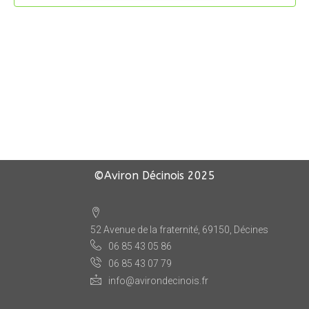
©Aviron Décinois
2025
52 Avenue de la fraternité, 69150, Décines
06 85 43 05 86
06 85 43 07 79
info@avirondecinois.fr