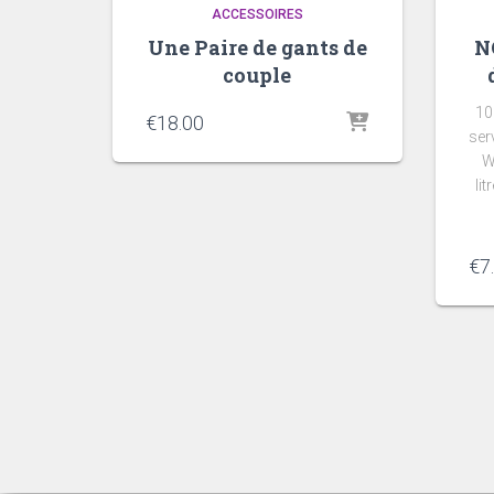
ACCESSOIRES
Une Paire de gants de
N
couple
10
€
18.00
ser
W
li
€
7