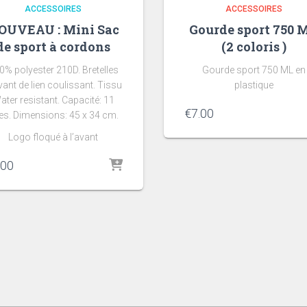
ACCESSOIRES
ACCESSOIRES
OUVEAU : Mini Sac
Gourde sport 750 
de sport à cordons
(2 coloris )
0% polyester 210D. Bretelles
Gourde sport 750 ML en
vant de lien coulissant. Tissu
plastique
ater resistant. Capacité: 11
€
7.00
tres. Dimensions: 45 x 34 cm.
Logo floqué à l’avant
.00