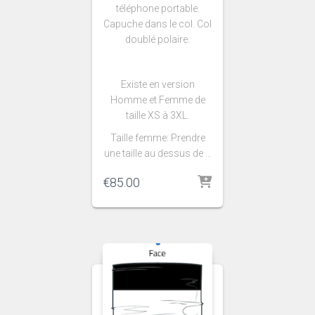
téléphone portable.
Capuche dans le col. Col
doublé polaire.
Existe en version
Homme et Femme de
taille XS à 3XL.
Taille femme: Prendre
une taille au dessus de …
€
85.00