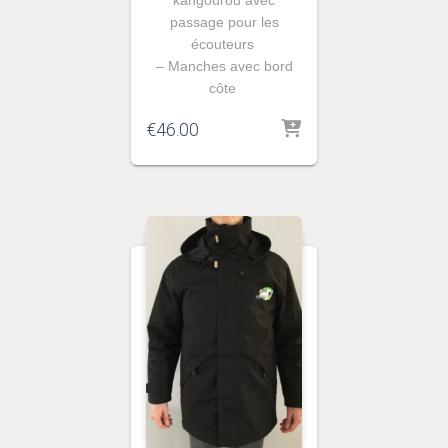
passage pour les
écouteurs
– Manches avec bord
côte
€
46.00