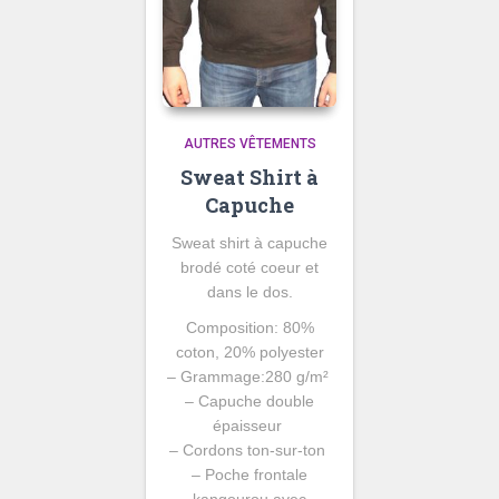
AUTRES VÊTEMENTS
Sweat Shirt à
Capuche
Sweat shirt à capuche
brodé coté coeur et
dans le dos.
Composition: 80%
coton, 20% polyester
– Grammage:280 g/m²
– Capuche double
épaisseur
– Cordons ton-sur-ton
– Poche frontale
kangourou avec