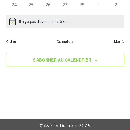
évènements
évènements
évènements
évènements
évènements
évènements
évènem
0
0
0
0
0
0
0
24
25
26
27
28
1
2
Évène
évènements
évènements
évènements
évènements
évènements
évènements
évènem
Il n’y a pas d’évènements à venir.
Notice
Jan
Ce mois-ci
Mar
S’ABONNER AU CALENDRIER
©Aviron Décinois
2025