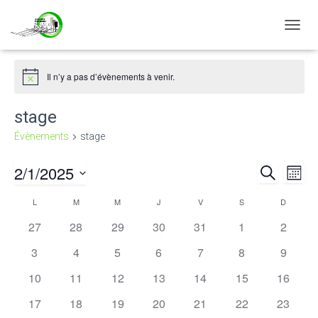
DÉPLI
LA
NAVIG
Il n’y a pas d’évènements à venir.
Notice
stage
Évènements
stage
2/1/2025
RECHERCH
Nav
Reche
MOIS
Sélectionnez
de
L
M
M
J
V
S
D
et
Calendrier
une
date.
0
0
0
0
0
0
0
27
28
29
30
31
1
2
vu
naviga
de
évènements
évènements
évènements
évènements
évènements
évènements
évènem
0
0
0
0
0
0
0
3
4
5
6
7
8
9
Év
évènements
évènements
évènements
évènements
évènements
évènements
évènem
de
Évènements
0
0
0
0
0
0
0
10
11
12
13
14
15
16
évènements
évènements
évènements
évènements
évènements
évènements
évènem
vues
0
0
0
0
0
0
0
17
18
19
20
21
22
23