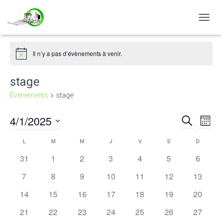
DÉPLI
LA
NAVIG
Il n’y a pas d’évènements à venir.
Notice
stage
Évènements
stage
4/1/2025
RECHERCH
Nav
Reche
MOIS
Sélectionnez
de
L
M
M
J
V
S
D
et
Calendrier
une
date.
0
0
0
0
0
0
0
31
1
2
3
4
5
6
vu
naviga
de
évènements
évènements
évènements
évènements
évènements
évènements
évènem
0
0
0
0
0
0
0
7
8
9
10
11
12
13
Év
évènements
évènements
évènements
évènements
évènements
évènements
évènem
de
Évènements
0
0
0
0
0
0
0
14
15
16
17
18
19
20
évènements
évènements
évènements
évènements
évènements
évènements
évènem
vues
0
0
0
0
0
0
0
21
22
23
24
25
26
27