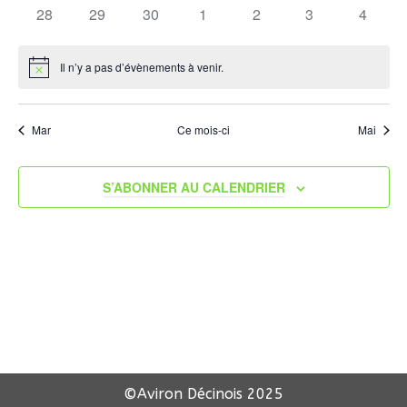
évènements
évènements
évènements
évènements
évènements
évènements
évènem
0
0
0
0
0
0
0
28
29
30
1
2
3
4
Évène
évènements
évènements
évènements
évènements
évènements
évènements
évènem
Il n’y a pas d’évènements à venir.
Notice
Mar
Ce mois-ci
Mai
S’ABONNER AU CALENDRIER
©Aviron Décinois
2025